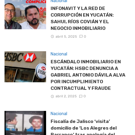
Nacional
INFONAVIT Y LA RED DE
CORRUPCIÓN EN YUCATÁN:
SAHUI, RÍOS COVIÁN Y EL
NEGOCIO INMOBILIARIO
abril 5, 2025
0
Nacional
ESCÁNDALO INMOBILIARIO EN
YUCATÁN: HSBC DENUNCIA A
GABRIEL ANTONIO DÁVILA ALVA
POR INCUMPLIMIENTO
CONTRACTUAL Y FRAUDE
abril 2, 2025
0
Nacional
Fiscalía de Jalisco ‘visita’
domicilio de ‘Los Alegres del
Barranco’ tras apología del