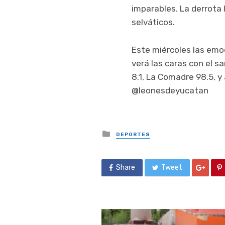
imparables. La derrota l
selváticos.
Este miércoles las emoc
verá las caras con el s
8.1, La Comadre 98.5, y
@leonesdeyucatan
Posted
DEPORTES
in
Share
Tweet