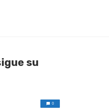
sigue su
0