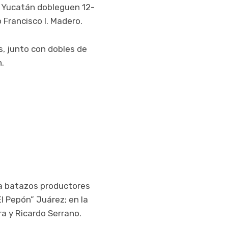
e Yucatán dobleguen 12-
 Francisco I. Madero.
, junto con dobles de
n.
 a batazos productores
l Pepón” Juárez; en la
a y Ricardo Serrano.