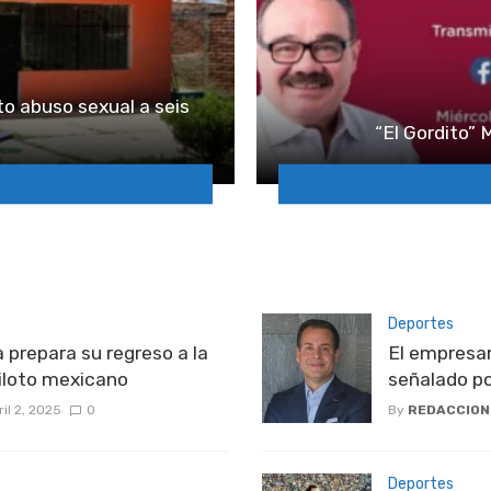
o abuso sexual a seis
“El Gordito”
Deportes
 prepara su regreso a la
El empresar
 piloto mexicano
señalado po
ril 2, 2025
0
By
REDACCION
Deportes