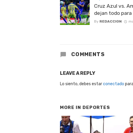
Cruz Azul vs. A
dejan todo para 
By
REDACCION
ma
COMMENTS
LEAVE A REPLY
Lo siento, debes estar
conectado
para
MORE IN
DEPORTES