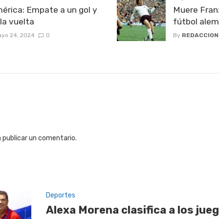
mérica: Empate a un gol y
Muere Fran
la vuelta
fútbol ale
yo 24, 2024
0
By
REDACCION
 publicar un comentario.
Deportes
Alexa Morena clasifica a los jue