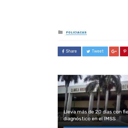
Posted
POLICIACAS
in
Share
Tweet
Lleva más de 20 días con fie
diagnóstico en el IMSS