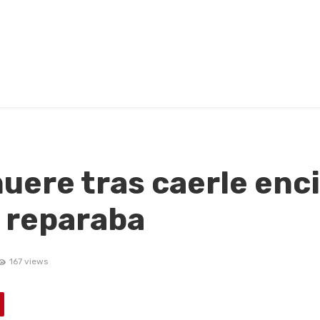
uere tras caerle enc
o reparaba
167 views