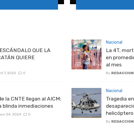
Nacional
 ESCÁNDALO QUE LA
La 4T, mort
CATÁN QUIERE
en promedi
al mes
ril 7, 2025
0
By
REDACCION
Nacional
e la CNTE llegan al AICM;
Tragedia en
na blinda inmediaciones
desapareci
helicóptero
yo 24, 2024
0
By
REDACCION