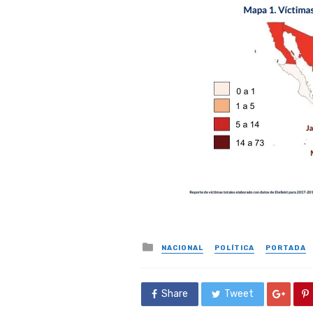
Posted
NACIONAL
POLÍTICA
PORTADA
in
Share
Tweet