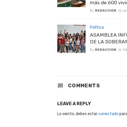
más de 600 viv
By
REDACCION
ju
Política
ASAMBLEA INF
DE LA SOBERA
By
REDACCION
fe
COMMENTS
LEAVE A REPLY
Lo siento, debes estar
conectado
para