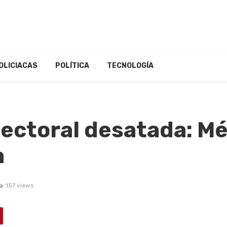
OLICIACAS
POLÍTICA
TECNOLOGÍA
lectoral desatada: Mé
a
157 views