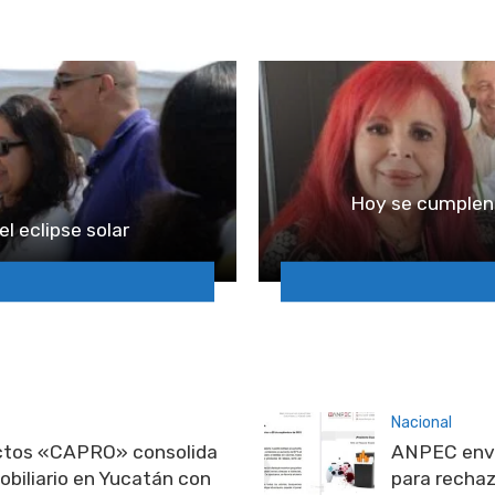
Hoy se cumplen 
el eclipse solar
Nacional
ectos «CAPRO» consolida
ANPEC enví
obiliario en Yucatán con
para recha