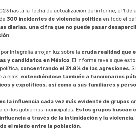
3 hasta la fecha de actualización del informe, el 1 de a
 de
300 incidentes de violencia política
en todo el paí
mas diarias, una cifra que no puede pasar desaperci
ción
.
or Integralia arrojan luz sobre la
cruda realidad que 
as y candidatos en México
. El informe revela que esto
 política,
concentrando el 31.8% de las agresiones
. S
 a ellos,
extendiéndose también a funcionarios públ
icos y expolíticos, así como a sus familiares y per
s la influencia cada vez más evidente de grupos cr
e en los gobiernos municipales.
Estos grupos buscan c
influencia a través de la intimidación y la violencia
,
o el miedo entre la población
.