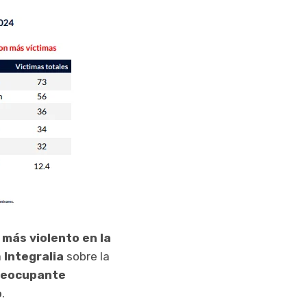
más violento en la
a
Integralia
sobre la
reocupante
o
.