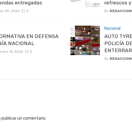
iendas entregadas
refrescos 
nio 30, 2026
0
By
REDACCION
Nacional
ORMATIVA EN DEFENSA
AUTO TYRE
NÍA NACIONAL
POLICÍA D
ENTERRAR
brero 16, 2026
0
By
REDACCION
 publicar un comentario.