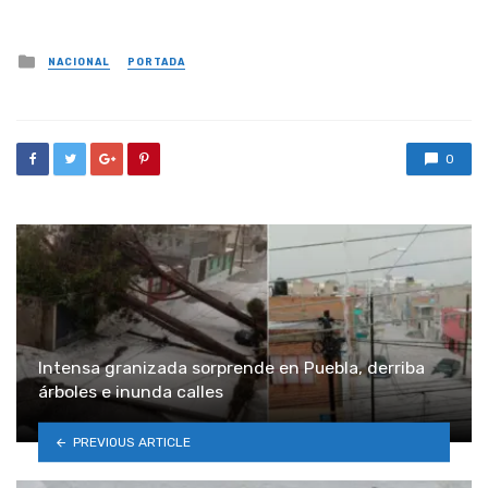
Posted
NACIONAL
PORTADA
in
0
Intensa granizada sorprende en Puebla, derriba
árboles e inunda calles
PREVIOUS ARTICLE