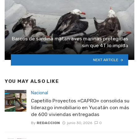
Barcos de sardina matan aves marinas protegidas
sin que 4T lo impida
NEXT ARTICLE
YOU MAY ALSO LIKE
Nacional
Capetillo Proyectos «CAPRO» consolida su
liderazgo inmobiliario en Yucatán con más
de 600 viviendas entregadas
By
REDACCION
junio 30, 2026
0