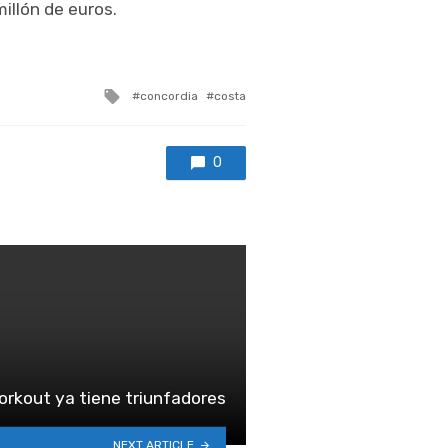
illón de euros.
Tagged
concordia
costa
with
0
orkout ya tiene triunfadores
NEXT ARTICLE