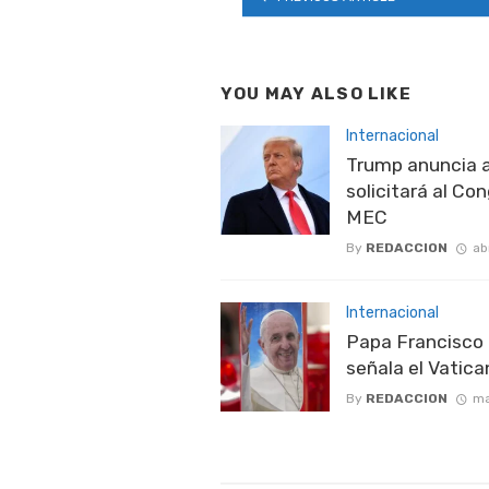
YOU MAY ALSO LIKE
Internacional
Trump anuncia a
solicitará al Co
MEC
By
REDACCION
ab
Internacional
Papa Francisco 
señala el Vatica
By
REDACCION
ma