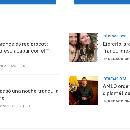
Internacional
ranceles recíprocos:
Ejército isr
ngreso acabar con el T-
franco-mex
By
REDACCION
ril 2, 2025
0
Internacional
AMLO orden
pasó una noche tranquila,
diplomátic
no
By
REDACCION
rzo 12, 2025
0