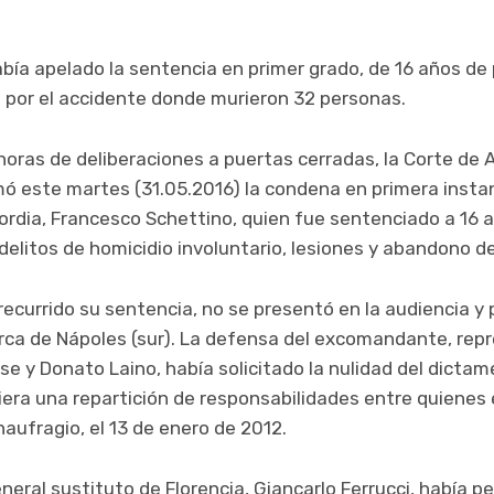
ía apelado la sentencia en primer grado, de 16 años de p
l por el accidente donde murieron 32 personas.
oras de deliberaciones a puertas cerradas, la Corte de 
irmó este martes (31.05.2016) la condena en primera insta
rdia, Francesco Schettino, quien fue sentenciado a 16 a
 delitos de homicidio involuntario, lesiones y abandono de
recurrido su sentencia, no se presentó en la audiencia 
erca de Nápoles (sur). La defensa del excomandante, rep
 y Donato Laino, había solicitado la nulidad del dictame
iera una repartición de responsabilidades entre quienes
naufragio, el 13 de enero de 2012.
general sustituto de Florencia, Giancarlo Ferrucci, había 