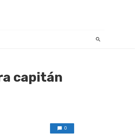
ra capitán
0