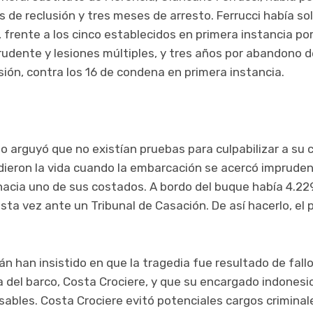
 de reclusión y tres meses de arresto. Ferrucci había so
, frente a los cinco establecidos en primera instancia por
rudente y lesiones múltiples, y tres años por abandono d
isión, contra los 16 de condena en primera instancia.
 arguyó que no existían pruebas para culpabilizar a su c
ieron la vida cuando la embarcación se acercó impruden
hacia uno de sus costados. A bordo del buque había 4.22
esta vez ante un Tribunal de Casación. De así hacerlo, el
n han insistido en que la tragedia fue resultado de fall
a del barco, Costa Crociere, y que su encargado indonesio
nsables. Costa Crociere evitó potenciales cargos crimin