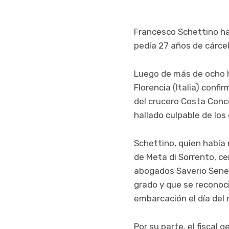
Francesco Schettino hab
pedía 27 años de cárce
Luego de más de ocho h
Florencia (Italia) conf
del crucero Costa Conco
hallado culpable de los
Schettino, quien había 
de Meta di Sorrento, c
abogados Saverio Senese
grado y que se reconoc
embarcación el día del 
Por su parte, el fiscal 