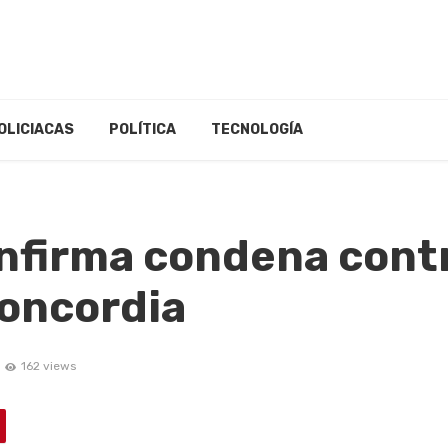
OLICIACAS
POLÍTICA
TECNOLOGÍA
onfirma condena cont
Concordia
162 views