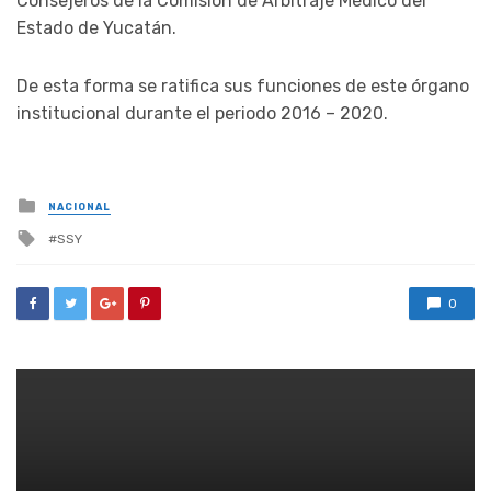
Consejeros de la Comisión de Arbitraje Médico del
Estado de Yucatán.
De esta forma se ratifica sus funciones de este órgano
institucional durante el periodo 2016 – 2020.
Posted
NACIONAL
in
Tagged
SSY
with
0