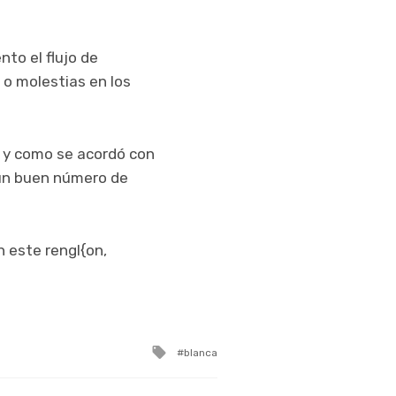
nto el flujo de
o molestias en los
l y como se acordó con
 un buen número de
 este rengl{on,
Tagged
blanca
with