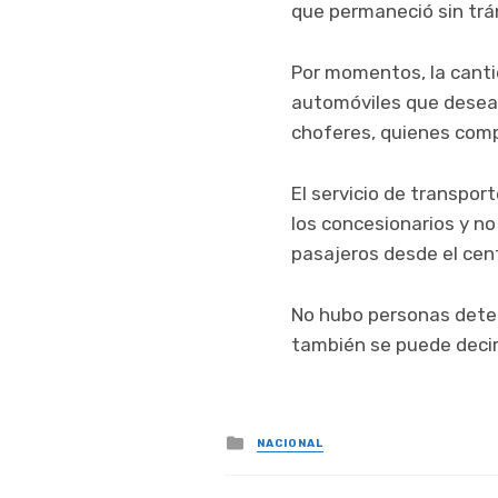
que permaneció sin trán
Por momentos, la cantid
automóviles que deseab
choferes, quienes comp
El servicio de transpo
los concesionarios y n
pasajeros desde el cen
No hubo personas deten
también se puede decir 
Posted
NACIONAL
in