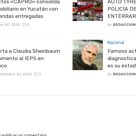
ectos «CAPRO» consolida
AUTO TYRE
obiliario en Yucatán con
POLICÍA D
iendas entregadas
ENTERRAR
nio 30, 2026
0
By
REDACCION
Nacional
rta a Claudia Sheinbaum
Famoso act
umento al IEPS en
diagnostic
aco
es su estad
ptiembre 30, 2025
0
By
REDACCION
 publicar un comentario.