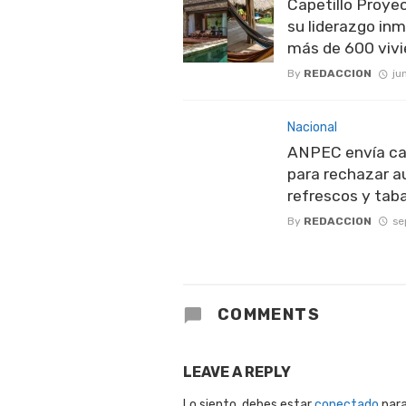
Capetillo Proy
su liderazgo inm
más de 600 viv
By
REDACCION
ju
Nacional
ANPEC envía ca
para rechazar a
refrescos y tab
By
REDACCION
se
COMMENTS
LEAVE A REPLY
Lo siento, debes estar
conectado
para