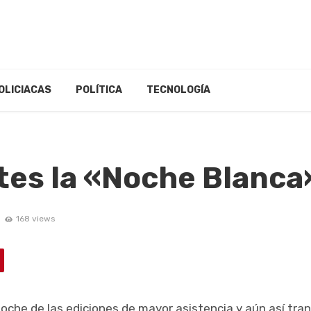
OLICIACAS
POLÍTICA
TECNOLOGÍA
tes la «Noche Blanca
168 views
che de las ediciones de mayor asistencia y aún así tran