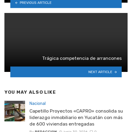
PREVIOUS ARTICLE
Trágica competencia de arrancones
NEXT ARTICLE
YOU MAY ALSO LIKE
Nacional
Capetillo Proyectos «CAPRO» consolida su
liderazgo inmobiliario en Yucatán con más
de 600 viviendas entregadas
By
REDACCION
junio 30, 2026
0