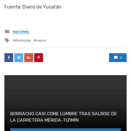
Fuente: Diario de Yucatán
Posted
NACIONAL
in
Tagged
Homicida
menor
with
0
BORRACHO CASI COME LUMBRE TRAS SALIRSE DE
LA CARRETERA MÉRIDA-TIZIMÍN