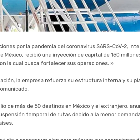
iones por la pandemia del coronavirus SARS-CoV-2, Inter
de México, recibió una inyección de capital de 150 millone
on la cual busca fortalecer sus operaciones. »
zación, la empresa refuerza su estructura interna y su p
 comunicado.
olio de más de 50 destinos en México y el extranjero, anu
suspensión temporal de rutas debido a la menor demanda g
aíses.
erjet dio a conocer un plan para reforzar sus operaciones 