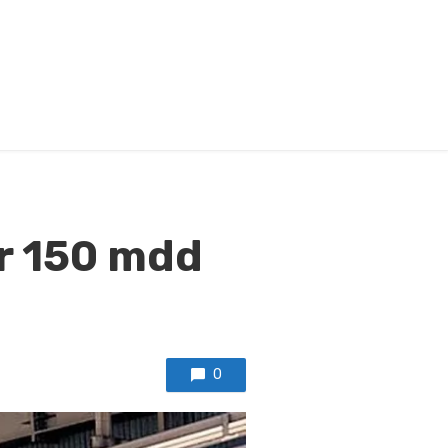
or 150 mdd
0