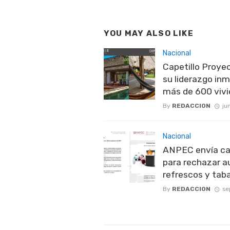
YOU MAY ALSO LIKE
Nacional
Capetillo Proy
su liderazgo inm
más de 600 viv
By
REDACCION
ju
Nacional
ANPEC envía ca
para rechazar a
refrescos y tab
By
REDACCION
se