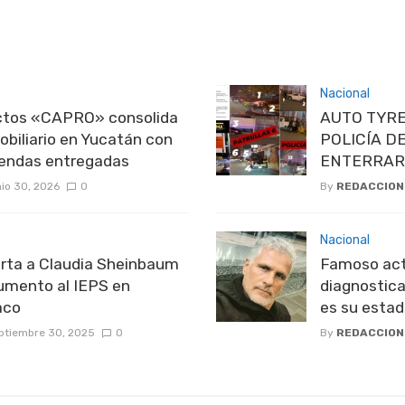
Nacional
ectos «CAPRO» consolida
AUTO TYRE
obiliario en Yucatán con
POLICÍA D
iendas entregadas
ENTERRAR
nio 30, 2026
0
By
REDACCION
Nacional
rta a Claudia Sheinbaum
Famoso act
umento al IEPS en
diagnostic
aco
es su estad
ptiembre 30, 2025
0
By
REDACCION