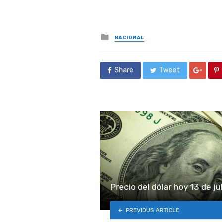
Posted
NACIONAL
in
Share
Tweet
Precio del dólar hoy 13 de j
PREVIOUS ARTICLE