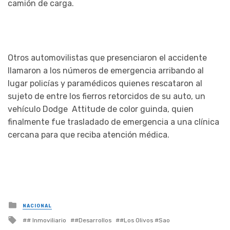
camión de carga.
Otros automovilistas que presenciaron el accidente
llamaron a los números de emergencia arribando al
lugar policías y paramédicos quienes rescataron al
sujeto de entre los fierros retorcidos de su auto, un
vehículo Dodge Attitude de color guinda, quien
finalmente fue trasladado de emergencia a una clínica
cercana para que reciba atención médica.
Posted
NACIONAL
in
Tagged
# Inmoviliario
#Desarrollos
#Los Olivos #Sao
with