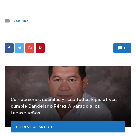
Posted
NACIONAL
in
0
Con acciones sociales y resultados legislativos
cumple Candelario Pérez Alvarado a los
tabasqueños
PREVIOUS ARTICLE